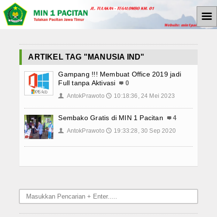
☰
Home
ARTIKEL TAG "MANUSIA IND"
E-Learning
Gampang !!! Membuat Office 2019 jadi
Full tanpa Aktivasi
0
Rapor Digital Madrasah
AntokPrawoto
10:18:36, 24 Mei 2023
👤
🕔
Data Alumni
Sembako Gratis di MIN 1 Pacitan
4
AntokPrawoto
19:33:28, 30 Sep 2020
👤
🕔
Hubungi Kami