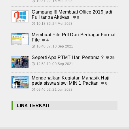
10:37:22, 15 Mei 2023
🕔
Gampang !!! Membuat Office 2019 jadi
Full tanpa Aktivasi
0
10:18:36, 24 Mei 2023
🕔
Membuat File Pdf Dari Berbagai Format
File
4
10:40:37, 10 Sep 2021
🕔
Seperti Apa PTMT Hari Pertama ?
25
12:53:19, 09 Sep 2021
🕔
Mengenalkan Kegiatan Manasik Haji
pada siswa siswi MIN 1 Pacitan
0
09:46:52, 21 Jun 2023
🕔
LINK TERKAIT