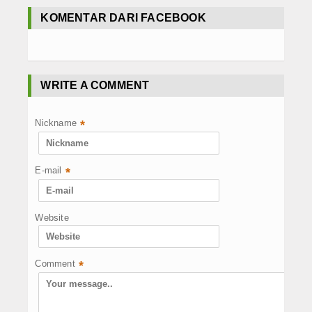
KOMENTAR DARI FACEBOOK
WRITE A COMMENT
Nickname
*
E-mail
*
Website
Comment
*