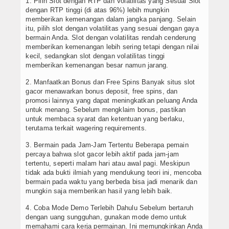
1. Pilih Slot dengan RTP dan Volatilitas yang Sesuai Slot
dengan RTP tinggi (di atas 96%) lebih mungkin
memberikan kemenangan dalam jangka panjang. Selain
itu, pilih slot dengan volatilitas yang sesuai dengan gaya
bermain Anda. Slot dengan volatilitas rendah cenderung
memberikan kemenangan lebih sering tetapi dengan nilai
kecil, sedangkan slot dengan volatilitas tinggi
memberikan kemenangan besar namun jarang.
2. Manfaatkan Bonus dan Free Spins Banyak situs slot
gacor menawarkan bonus deposit, free spins, dan
promosi lainnya yang dapat meningkatkan peluang Anda
untuk menang. Sebelum mengklaim bonus, pastikan
untuk membaca syarat dan ketentuan yang berlaku,
terutama terkait wagering requirements.
3. Bermain pada Jam-Jam Tertentu Beberapa pemain
percaya bahwa slot gacor lebih aktif pada jam-jam
tertentu, seperti malam hari atau awal pagi. Meskipun
tidak ada bukti ilmiah yang mendukung teori ini, mencoba
bermain pada waktu yang berbeda bisa jadi menarik dan
mungkin saja memberikan hasil yang lebih baik.
4. Coba Mode Demo Terlebih Dahulu Sebelum bertaruh
dengan uang sungguhan, gunakan mode demo untuk
memahami cara kerja permainan. Ini memungkinkan Anda